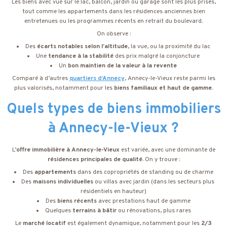
Les biens avec vue sur le lac, balcon, jardin ou garage sont les plus prisés,
tout comme les appartements dans les résidences anciennes bien
entretenues ou les programmes récents en retrait du boulevard.
On observe :
Des
écarts notables selon l’altitude
, la vue, ou la proximité du lac
Une
tendance à la stabilité
des prix malgré la conjoncture
Un
bon maintien de la valeur à la revente
Comparé à d’autres
quartiers d’Annecy
, Annecy-le-Vieux reste parmi les
plus valorisés, notamment pour les
biens familiaux et haut de gamme
.
Quels types de biens immobiliers
à Annecy-le-Vieux ?
L’
offre immobilière à Annecy-le-Vieux
est variée, avec une dominante de
résidences principales de qualité
. On y trouve :
Des
appartements
dans des copropriétés de standing ou de charme
Des
maisons individuelles
ou villas avec jardin (dans les secteurs plus
résidentiels en hauteur)
Des
biens récents
avec prestations haut de gamme
Quelques
terrains à bâtir
ou rénovations, plus rares
Le
marché locatif
est également dynamique, notamment pour les
2/3