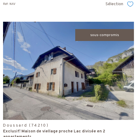
Sélection
Réf : NAV
Sél
sous-compromis
voir le
bien
Doussard (74210)
Exclusif! Maison de viellage proche Lac divisée en 2
appartements