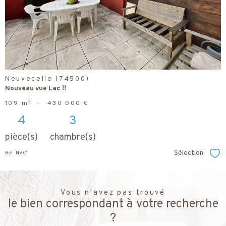
bien
Neuvecelle (74500)
Nouveau vue Lac !!
109 m²
-
430 000 €
4
3
pièce(s)
chambre(s)
Sélection
Réf : NVC1
Sél
Vous n'avez pas trouvé
le bien correspondant à votre recherche
?