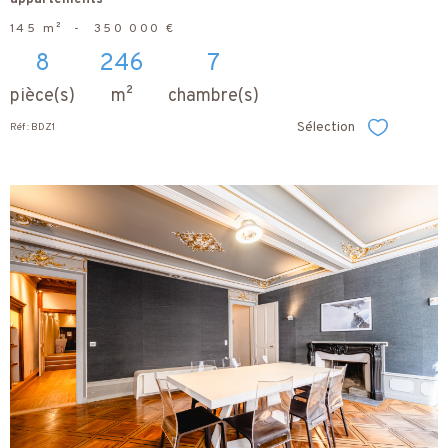
145 m²
-
350 000 €
8
246
7
pièce(s)
m²
chambre(s)
Sélection
Réf : BDZ1
Sélectionner
voir le
bien