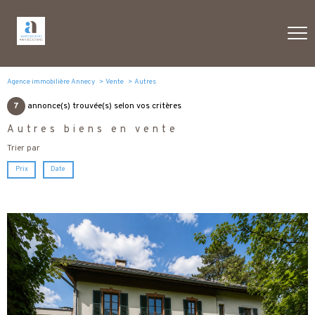
Agence immobilière Annecy
Vente
Autres
7
annonce(s) trouvée(s) selon vos critères
Autres biens en vente
Trier par
Prix
Date
voir le