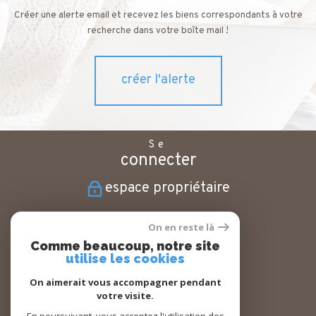
Créer une alerte email et recevez les biens correspondants à votre
recherche dans votre boîte mail !
créer l'alerte
Se
connecter
espace propriétaire
Nous
On en reste là
suivre
Comme beaucoup, notre site
utilise les cookies
On aimerait vous accompagner pendant
votre visite.
Nous
adhérons