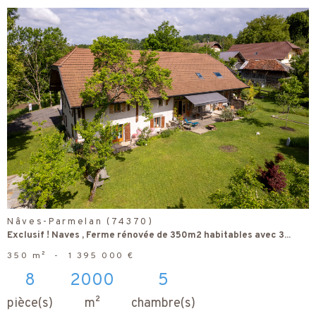
voir le
bien
Nâves-Parmelan (74370)
Exclusif ! Naves , Ferme rénovée de 350m2 habitables avec 3...
350 m²
-
1 395 000 €
8
2000
5
pièce(s)
m²
chambre(s)