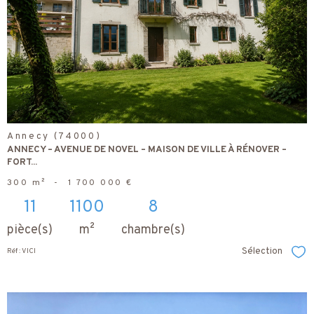
bien
Annecy (74000)
ANNECY – AVENUE DE NOVEL – MAISON DE VILLE À RÉNOVER –
FORT...
300 m²
-
1 700 000 €
11
1100
8
pièce(s)
m²
chambre(s)
Sélection
Réf : VICI
Sél