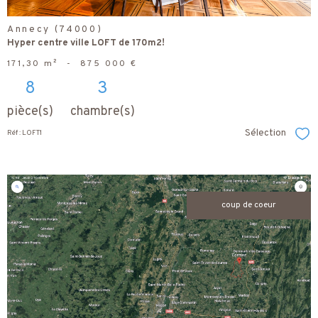
Annecy (74000)
Hyper centre ville LOFT de 170m2!
171,30 m²
-
875 000 €
8
3
pièce(s)
chambre(s)
Sélection
Réf : LOFT1
Sél
coup de coeur
voir le
bien