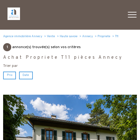
Agence immobilière Annecy
Vente
Haute savoie
Annecy
Propriete
T11
1
annonce(s) trouvée(s) selon vos critères
Achat Propriete T11 pièces Annecy
Trier par
Prix
Date
voir le