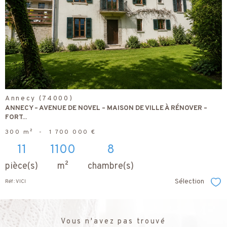
bien
Annecy (74000)
ANNECY – AVENUE DE NOVEL – MAISON DE VILLE À RÉNOVER –
FORT...
300 m²
-
1 700 000 €
11
1100
8
pièce(s)
m²
chambre(s)
Sélection
Réf : VICI
Sél
Vous n'avez pas trouvé