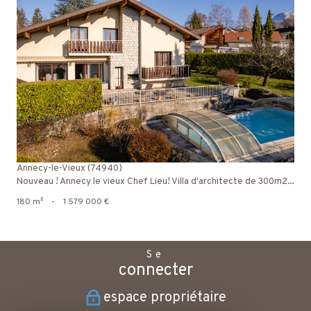
voir le bien
Annecy-le-Vieux (74940)
Nouveau ! Annecy le vieux Chef Lieu! Villa d'architecte de 300m2...
180 m²
-
1 579 000 €
Se
connecter
espace propriétaire