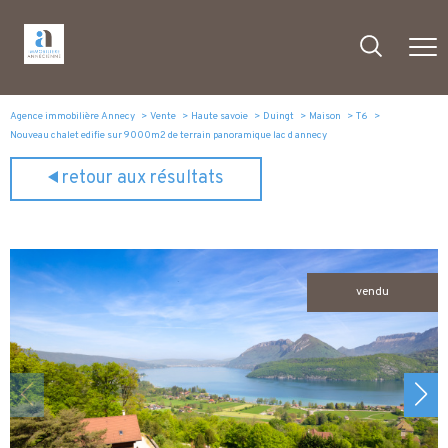
Agence immobilière Annecy
Vente
Haute savoie
Duingt
Maison
T6
Nouveau chalet edifie sur 9000m2 de terrain panoramique lac d annecy
retour aux résultats
vendu