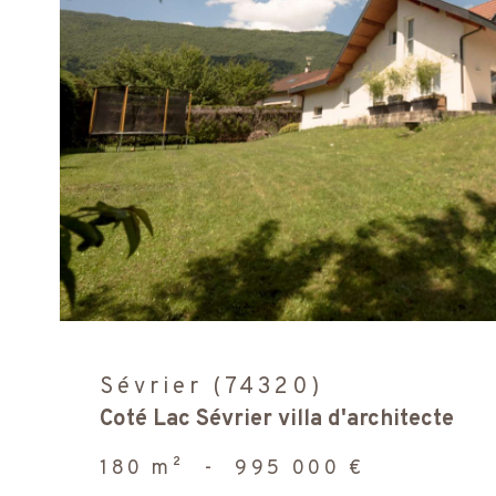
voir le
bien
Sévrier (74320)
Coté Lac Sévrier villa d'architecte
180 m²
-
995 000 €