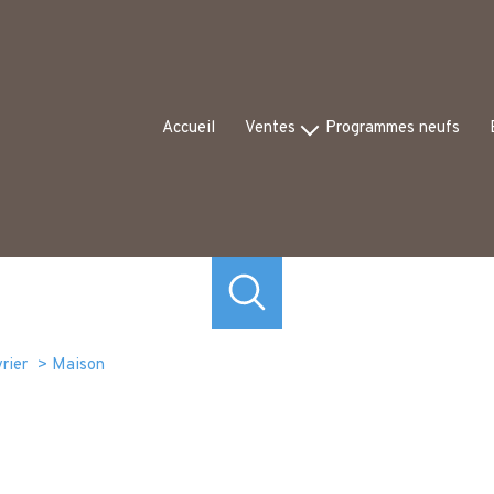
Accueil
Ventes
Programmes neufs
Appartements
Ex
Maisons
Av
Commerces
Autres
rier
Maison