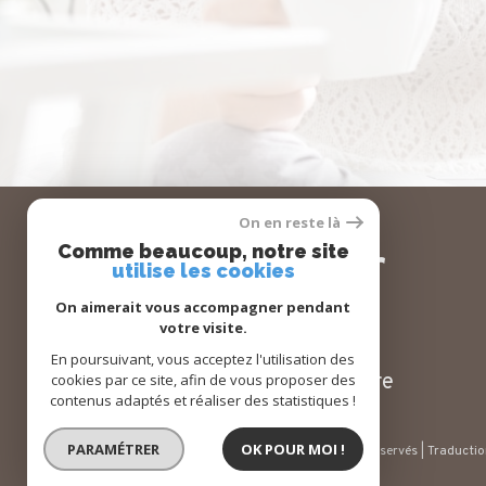
On en reste là
Se
Comme beaucoup, notre site
connecter
utilise les cookies
On aimerait vous accompagner pendant
votre visite.
En poursuivant, vous acceptez l'utilisation des
espace propriétaire
cookies par ce site, afin de vous proposer des
contenus adaptés et réaliser des statistiques !
PARAMÉTRER
OK POUR MOI !
© 2026 | Tous droits réservés | Traducti