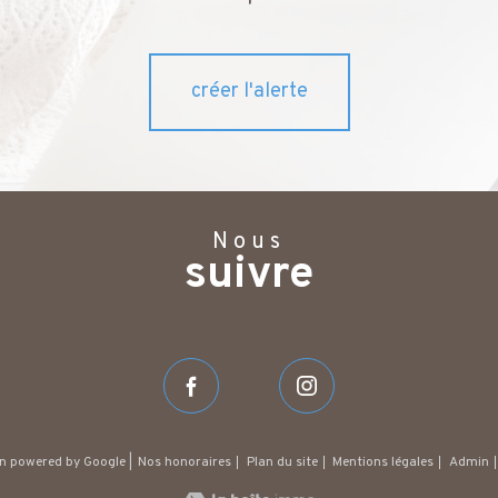
créer l'alerte
Nous
suivre
on powered by Google |
Nos honoraires
Plan du site
Mentions légales
Admin