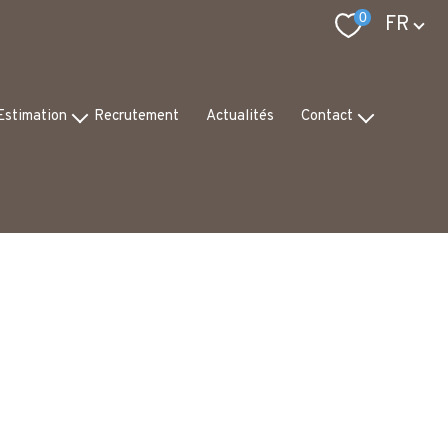
Langue
0
FR
Estimation
Recrutement
Actualités
Contact
pertise
Notre équipe
is de valeur