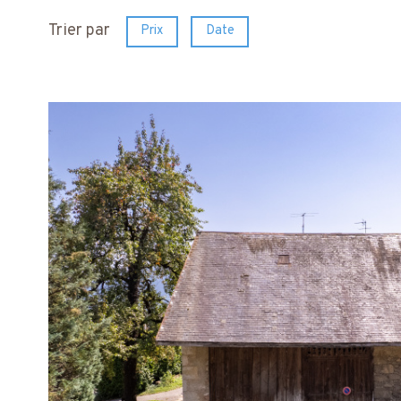
Trier par
Prix
Date
voir le
bien