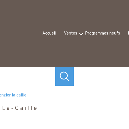
Accueil
Ventes
Programmes neufs
Appartements
Ex
Maisons
Av
Commerces
Autres
onzier la caille
-La-Caille