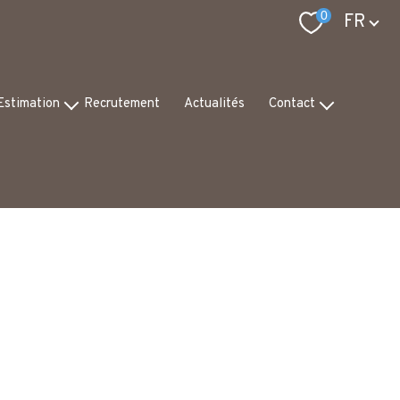
Langue
0
FR
Estimation
Recrutement
Actualités
Contact
pertise
Notre équipe
is de valeur