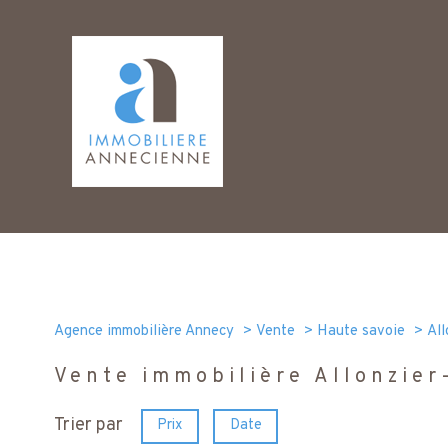
Agence immobilière Annecy
Vente
Haute savoie
All
Vente immobilière Allonzier
Trier par
Prix
Date