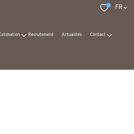
Langue
0
FR
Estimation
Recrutement
Actualités
Contact
pertise
Notre équipe
is de valeur