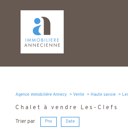
Agence immobilière Annecy
Vente
Haute savoie
Les
Chalet à vendre Les-Clefs
Trier par
Prix
Date