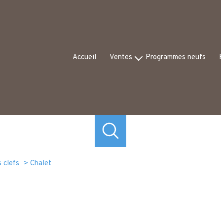
Accueil
Ventes
Programmes neufs
Appartements
Ex
Maisons
Av
Commerces
Autres
 clefs
Chalet