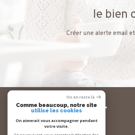
le bien
Créer une alerte email et
On en reste là
Se
Comme beaucoup, notre site
connecter
utilise les cookies
On aimerait vous accompagner pendant
votre visite.