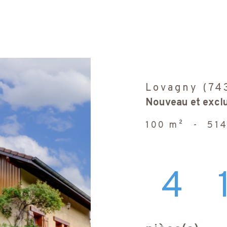
Lovagny (74
Nouveau et exclu
100 m²
-
514
4