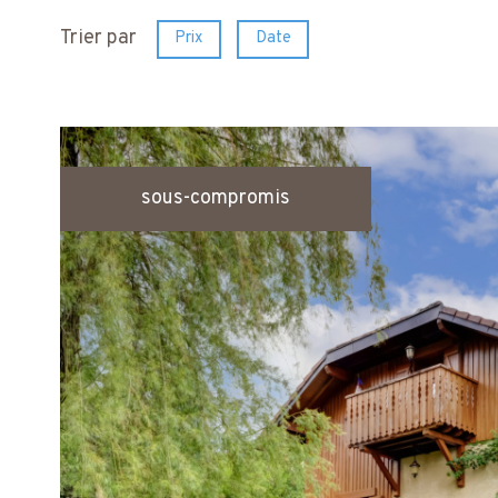
Trier par
Prix
Date
sous-compromis
voir le
bien