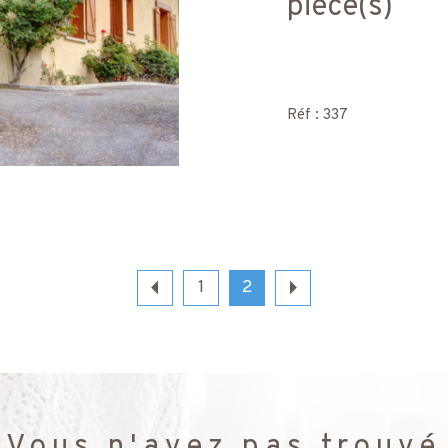
pièce(s)
Réf : 337
1
2
Vous n'avez pas trouvé