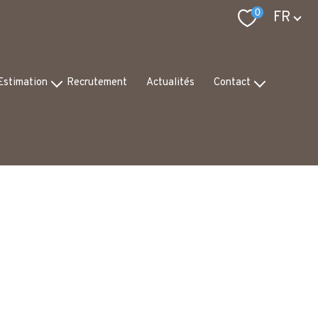
Langue
0
FR
Estimation
Recrutement
Actualités
Contact
pertise
Notre équipe
is de valeur