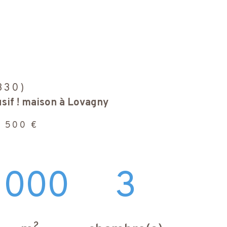
330)
sif ! maison à Lovagny
 500 €
1000
3