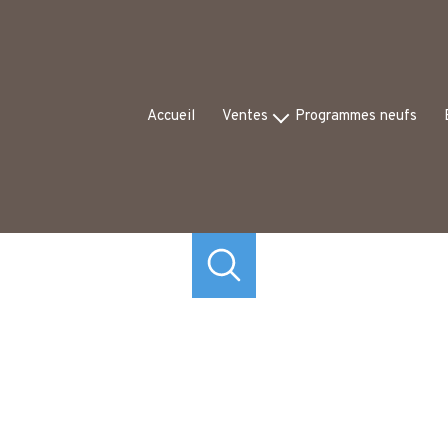
Accueil
Ventes
Programmes neufs
Appartements
Ex
Maisons
Av
Commerces
Autres