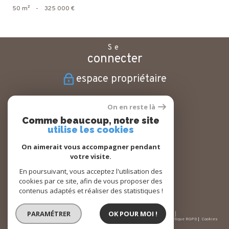
50 m²
-
325 000 €
Se
connecter
espace propriétaire
Nous
On en reste là
suivre
Comme beaucoup, notre site
utilise les cookies
On aimerait vous accompagner pendant
votre visite.
Nous
adhérons
En poursuivant, vous acceptez l'utilisation des
cookies par ce site, afin de vous proposer des
contenus adaptés et réaliser des statistiques !
PARAMÉTRER
OK POUR MOI !
© 2026 | Tous droits réservés | Traduction powered by Google |
Nos honoraires
Plan du site
Mentions légales
Admin
Partenaires
Politique RGPD
Cookies