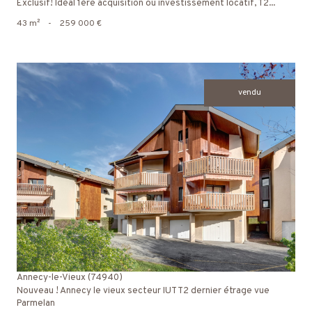
Exclusif! Idéal 1ère acquisition ou investissement locatif, T2...
43 m²
-
259 000 €
vendu
voir le bien
Annecy-le-Vieux (74940)
Nouveau ! Annecy le vieux secteur IUT T2 dernier étrage vue
Parmelan