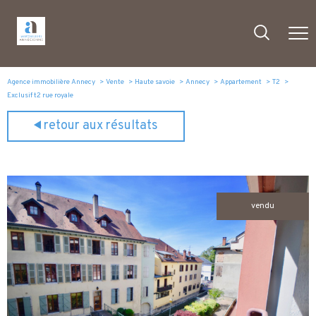
Agence immobilière Annecy
Vente
Haute savoie
Annecy
Appartement
T2
Exclusif t2 rue royale
retour aux résultats
vendu