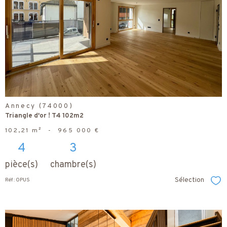
bien
Annecy (74000)
Triangle d'or ! T4 102m2
102,21 m²
-
965 000 €
4
3
pièce(s)
chambre(s)
Sélection
Réf : OPUS
Sél