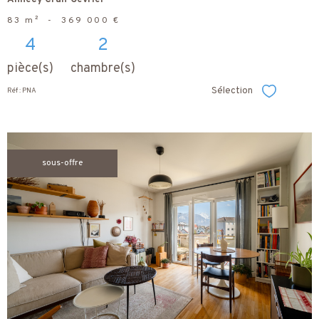
83 m²
-
369 000 €
4
2
pièce(s)
chambre(s)
Sélection
Réf : PNA
Sélectionner
sous-offre
voir le
bien