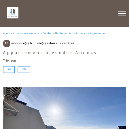
Agence immobilière Annecy
Vente
Haute savoie
Annecy
Appartement
13
annonce(s) trouvée(s) selon vos critères
Appartement à vendre Annecy
Trier par
Prix
Date
voir le