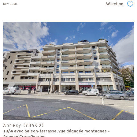
Sélection
Réf : BLMT
Sél
voir le
bien
Annecy (74960)
T3/4 avec balcon-terrasse, vue dégagée montagnes –
Annecy Cran-Gevrier