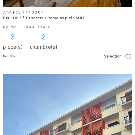
Annecy (74000)
EXCLUSIF ! T3 secteur Romains plein SUD
62 m²
-
330 000 €
3
2
pièce(s)
chambre(s)
Sélection
Réf : FUM
Sél