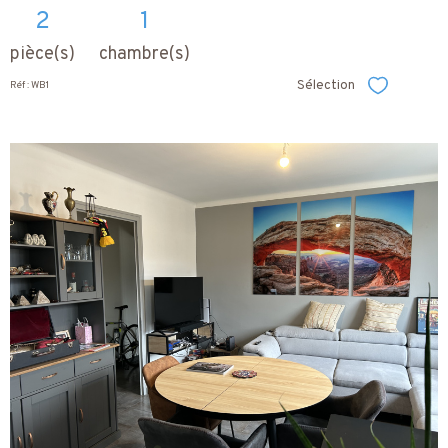
2
1
pièce(s)
chambre(s)
Sélection
Réf : WB1
Sélectionner
voir le
bien