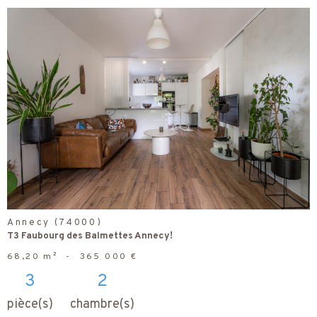
voir le
bien
Annecy (74000)
T3 Faubourg des Balmettes Annecy!
68,20 m²
-
365 000 €
3
2
pièce(s)
chambre(s)