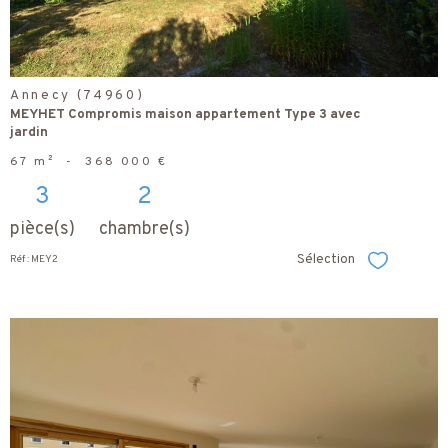
Annecy (74960)
MEYHET Compromis maison appartement Type 3 avec
jardin
67 m²
-
368 000 €
3
2
pièce(s)
chambre(s)
Sélection
Réf : MEY2
Sélectionner
voir le