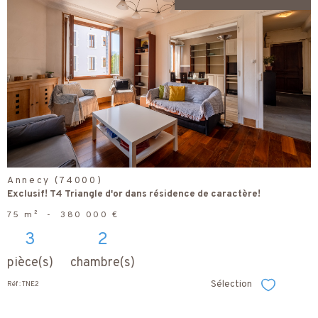
voir le
bien
Annecy (74000)
Exclusif! T4 Triangle d'or dans résidence de caractère!
75 m²
-
380 000 €
3
2
pièce(s)
chambre(s)
Sélection
Réf : TNE2
Sélectionner