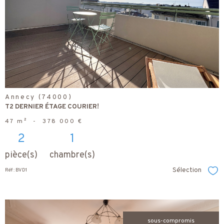
bien
Annecy (74000)
T2 DERNIER ÉTAGE COURIER!
47 m²
-
378 000 €
2
1
pièce(s)
chambre(s)
Sélection
Réf : BVD1
Sél
sous-compromis