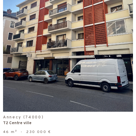
voir le
bien
Annecy (74000)
T2 Centre ville
46 m²
-
230 000 €