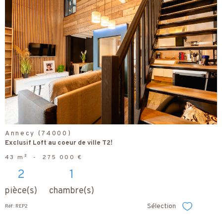
voir le
bien
Annecy (74000)
Exclusif Loft au coeur de ville T2!
43 m²
-
275 000 €
2
1
pièce(s)
chambre(s)
Sélection
Réf : REP2
Sélectionner