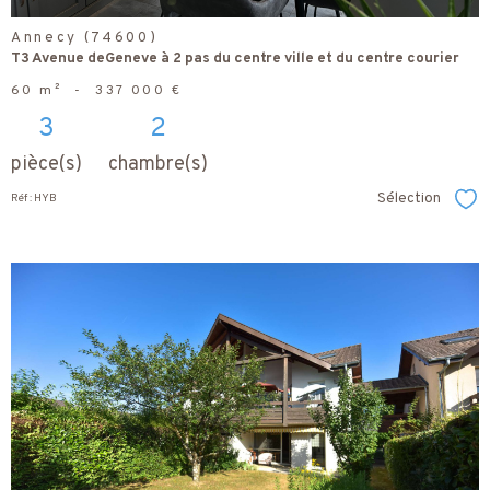
Annecy (74600)
T3 Avenue deGeneve à 2 pas du centre ville et du centre courier
60 m²
-
337 000 €
3
2
pièce(s)
chambre(s)
Sélection
Réf : HYB
Sél
voir le
bien