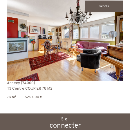
vendu
voir le bien
Annecy (74000)
T3 Centre COURIER 78 M2
78 m²
-
525 000 €
Se
connecter