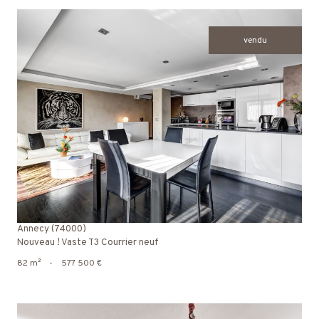
vendu
voir le bien
Annecy (74000)
Nouveau ! Vaste T3 Courrier neuf
82 m²
-
577 500 €