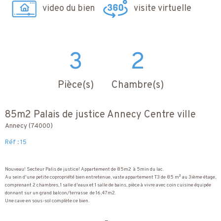
video du bien
visite virtuelle
3
2
Pièce(s)
Chambre(s)
85m2 Palais de justice Annecy Centre ville
Annecy (74000)
Réf : 15
Nouveau! Secteur Palis de justice! Appartement de 85m2 à 5min du lac.
Au sein d'une petite copropriété bien entretenue, vaste appartement T3 de 85 m² au 3ième étage,
comprenant 2 chambres, 1 salle d'eaux et 1 salle de bains, pièce à vivre avec coin cuisine équipée
donnant sur un grand balcon/terrasse de 16,47m2.
Une cave en sous-sol complète ce bien.