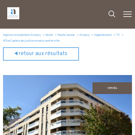
Agence immobilière Annecy
Vente
Haute savoie
Annecy
Appartement
T3
85m2 palais de justice annecy centre ville
retour aux résultats
vendu