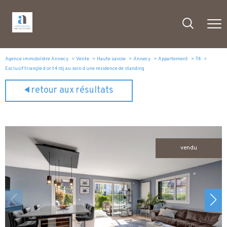
Agence immobilière Annecy
Vente
Haute savoie
Annecy
Appartement
T4
Exclusif triangle d or t4 rdj au sein d une residence de standing
retour aux résultats
vendu