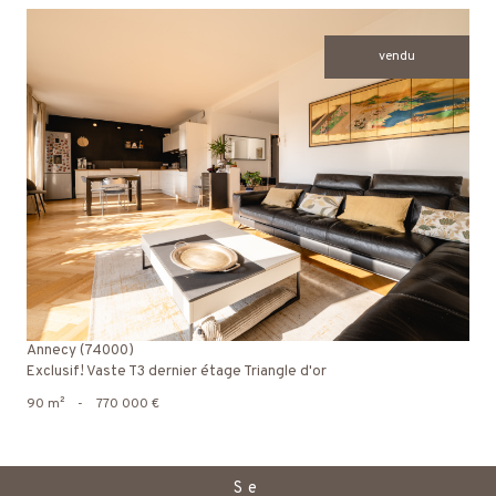
vendu
voir le bien
Annecy (74000)
Exclusif! Vaste T3 dernier étage Triangle d'or
90 m²
-
770 000 €
Se