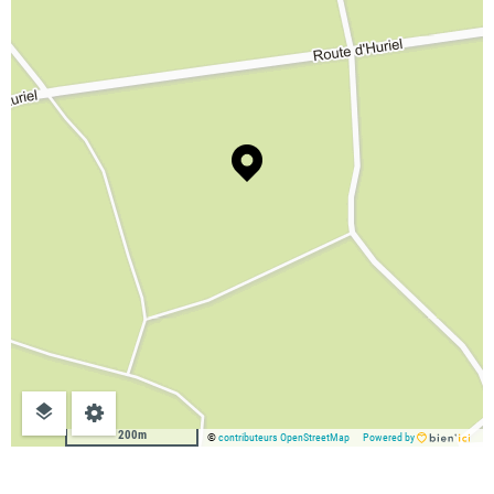
200m
©
contributeurs OpenStreetMap
Powered by