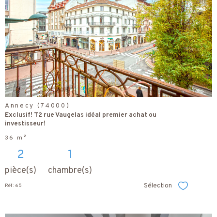
voir le
bien
Annecy (74000)
Exclusif! T2 rue Vaugelas idéal premier achat ou
investisseur!
36 m²
2
1
pièce(s)
chambre(s)
Sélection
Réf : 65
Sélectionner