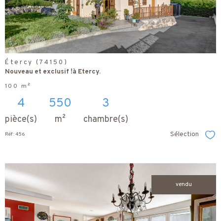
Étercy (74150)
Nouveau et exclusif !à Etercy.
100 m²
4
550
3
pièce(s)
m²
chambre(s)
Sélection
Réf : 456
Sél
vendu
voir le