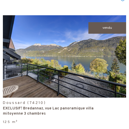
Sél
vendu
voir le
bien
Doussard (74210)
EXCLUSIF! Bredannaz, vue Lac panoramique villa
mitoyenne 3 chambres
125 m²