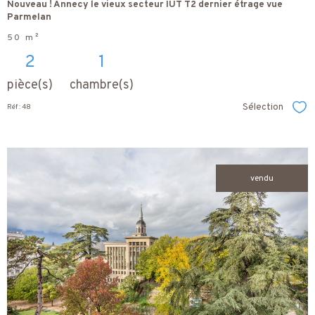
Nouveau ! Annecy le vieux secteur IUT T2 dernier étrage vue
Parmelan
50 m²
2
1
pièce(s)
chambre(s)
Sélection
Réf : 48
Sél
vendu
voir le
bien