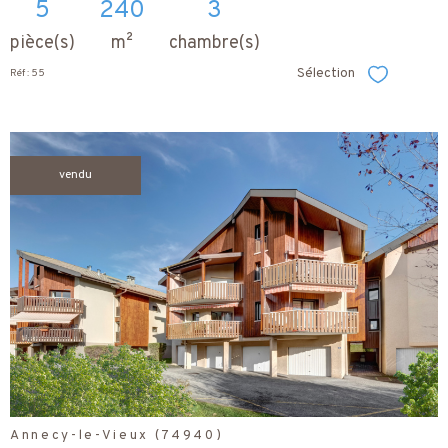
5
240
3
pièce(s)
m²
chambre(s)
Sélection
Réf : 55
Sélectionner
vendu
voir le
bien
Annecy-le-Vieux (74940)