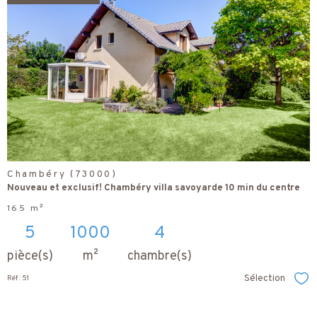
voir le
bien
Chambéry (73000)
Nouveau et exclusif! Chambéry villa savoyarde 10 min du centre
165 m²
5
1000
4
pièce(s)
m²
chambre(s)
Sélection
Réf : 51
Sél