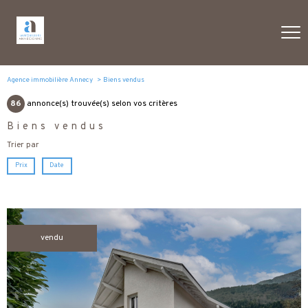
Agence immobilière Annecy
Biens vendus
86
annonce(s) trouvée(s) selon vos critères
Biens vendus
Trier par
Prix
Date
vendu
voir le