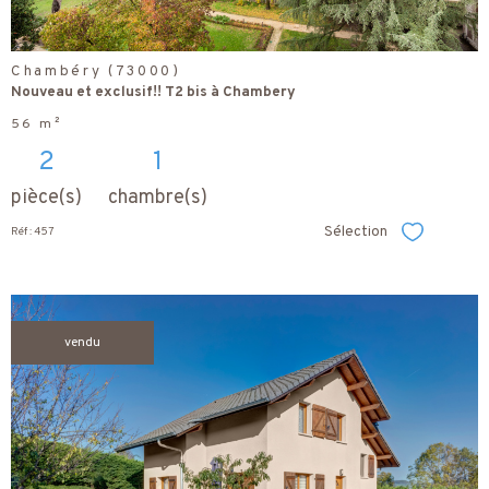
Chambéry (73000)
Nouveau et exclusif!! T2 bis à Chambery
56 m²
2
1
pièce(s)
chambre(s)
Sélection
Réf : 457
Sélectionner
vendu
voir le
bien