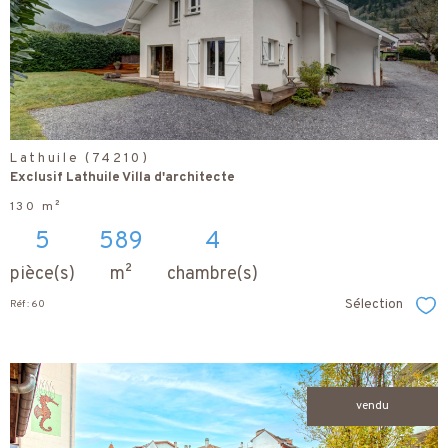
bien
Lathuile (74210)
Exclusif Lathuile Villa d'architecte
130 m²
5
589
4
pièce(s)
m²
chambre(s)
Sélection
Réf : 60
Sél
vendu