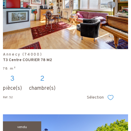
bien
Annecy (74000)
T3 Centre COURIER 78 M2
78 m²
3
2
pièce(s)
chambre(s)
Sélection
Réf : 52
Sélectionner
vendu