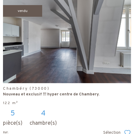
vendu
voir le
bien
Chambéry (73000)
Nouveau et exclusif !!! hyper centre de Chambery.
122 m²
5
4
pièce(s)
chambre(s)
Sélection
Réf :