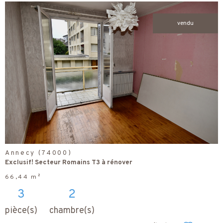
vendu
voir le
bien
Annecy (74000)
Exclusif! Secteur Romains T3 à rénover
66,44 m²
3
2
pièce(s)
chambre(s)