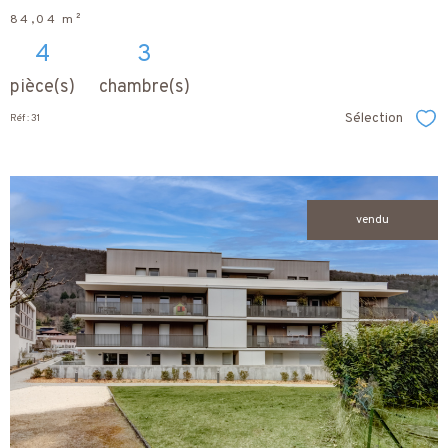
84,04 m²
4
3
pièce(s)
chambre(s)
Sélection
Réf : 31
Sél
vendu
voir le
bien