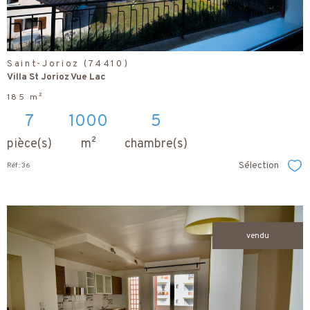
Saint-Jorioz (74410)
Villa St Jorioz Vue Lac
185 m²
7
1000
5
pièce(s)
m²
chambre(s)
Sélection
Réf : 36
Sél
vendu
voir le