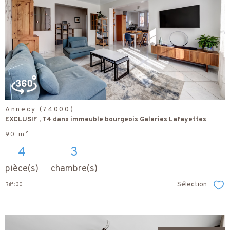
voir le
bien
Annecy (74000)
EXCLUSIF , T4 dans immeuble bourgeois Galeries Lafayettes
90 m²
4
3
pièce(s)
chambre(s)
Sélection
Réf : 30
Sél