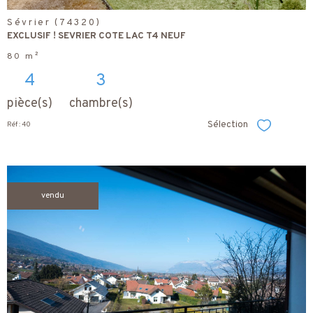
Sévrier (74320)
EXCLUSIF ! SEVRIER COTE LAC T4 NEUF
80 m²
4
3
pièce(s)
chambre(s)
Sélection
Réf : 40
Sélectionner
vendu
voir le
bien