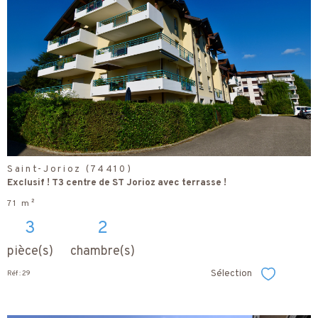
voir le
bien
Saint-Jorioz (74410)
Exclusif ! T3 centre de ST Jorioz avec terrasse !
71 m²
3
2
pièce(s)
chambre(s)
Sélection
Réf : 29
Sélectionner