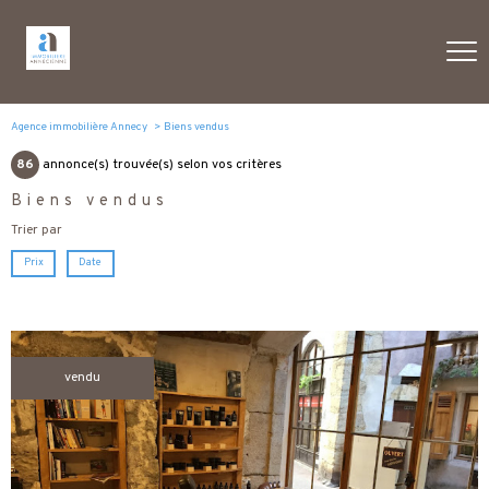
Agence immobilière Annecy
Biens vendus
86
annonce(s) trouvée(s) selon vos critères
Biens vendus
Trier par
Prix
Date
vendu
voir le