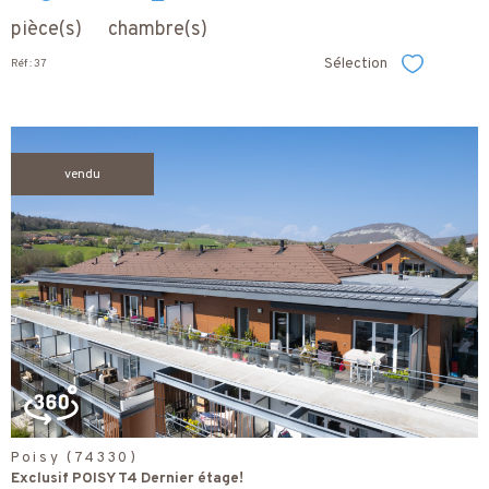
pièce(s)
chambre(s)
Sélection
Réf : 37
Sélectionner
vendu
voir le
bien
Poisy (74330)
Exclusif POISY T4 Dernier étage!