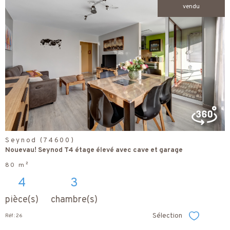
vendu
voir le
bien
Seynod (74600)
Nouevau! Seynod T4 étage élevé avec cave et garage
80 m²
4
3
pièce(s)
chambre(s)
Sélection
Réf : 26
Sélectionner