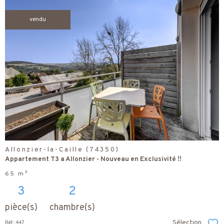
vendu
voir le
bien
Allonzier-la-Caille (74350)
Appartement T3 a Allonzier - Nouveau en Exclusivité !!
65 m²
3
2
pièce(s)
chambre(s)
Sélection
Réf : 447