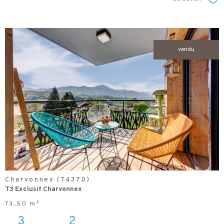
Sél
vendu
voir le
bien
Charvonnex (74370)
T3 Exclusif Charvonnex
73,50 m²
3
2