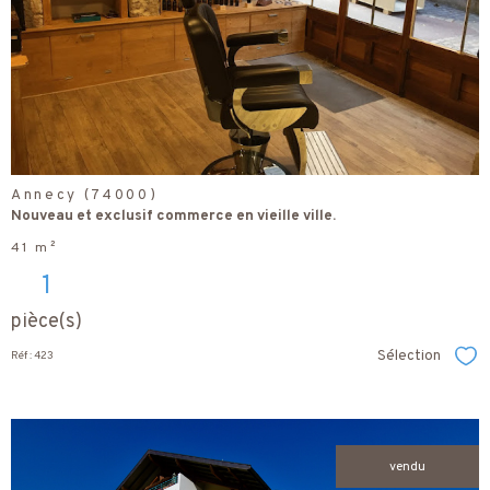
bien
Annecy (74000)
Nouveau et exclusif commerce en vieille ville.
41 m²
1
pièce(s)
Sélection
Réf : 423
Sél
vendu