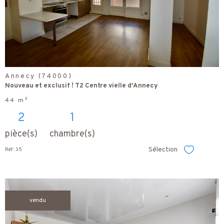
bien
Annecy (74000)
Nouveau et exclusif ! T2 Centre vielle d'Annecy
44 m²
2
1
pièce(s)
chambre(s)
Sélection
Réf : 35
Sélectionner
vendu