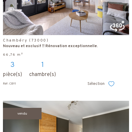
bien
Chambéry (73000)
Nouveau et exclusif !! Rénovation exceptionnelle.
66,76 m²
3
1
pièce(s)
chambre(s)
Sélection
Réf : CBY1
Sélectionner
vendu
voir le