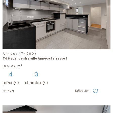
voir le
bien
Annecy (74000)
T4 Hyper centre ville Annecy terrasse !
105,09 m²
4
3
pièce(s)
chambre(s)
Sélection
Réf : ACY1
Sélectionner