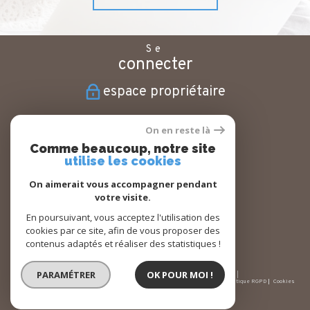
Se
connecter
espace propriétaire
Nous
On en reste là
suivre
Comme beaucoup, notre site
utilise les cookies
On aimerait vous accompagner pendant
votre visite.
Nous
adhérons
En poursuivant, vous acceptez l'utilisation des
cookies par ce site, afin de vous proposer des
contenus adaptés et réaliser des statistiques !
PARAMÉTRER
OK POUR MOI !
© 2026 | Tous droits réservés | Traduction powered by Google |
Nos honoraires
Plan du site
Mentions légales
Admin
Partenaires
Politique RGPD
Cookies