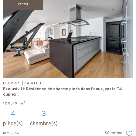
vendu
voir le
bien
Duingt (74410)
Exclusivité Résidence de charme pieds dans l'eaux, vaste T4
duplex...
120,79 m²
4
3
pièce(s)
chambre(s)
Sélection
Réf : DUINGT1
Sél