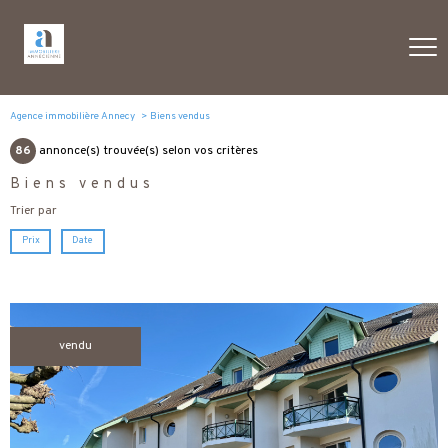
Agence immobilière Annecy
Biens vendus
86
annonce(s) trouvée(s) selon vos critères
Biens vendus
Trier par
Prix
Date
vendu
voir le