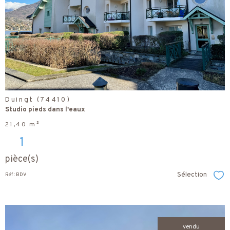
bien
Duingt (74410)
Studio pieds dans l'eaux
21,40 m²
1
pièce(s)
Sélection
Réf : BDV
Sél
vendu