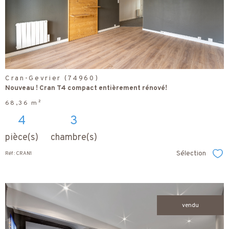
bien
Cran-Gevrier (74960)
Nouveau ! Cran T4 compact entièrement rénové!
68,36 m²
4
3
pièce(s)
chambre(s)
Sélection
Réf : CRAN1
Sél
vendu