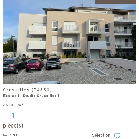
voir le
bien
Cruseilles (74350)
Exclusif ! Studio Cruseilles !
25,81 m²
1
pièce(s)
Sélection
Réf : CRU1
Sélectionner