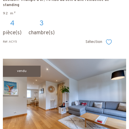
standing
92 m²
4
3
pièce(s)
chambre(s)
Sélection
Réf : ACY5
Sélectionner
vendu
voir le
bien