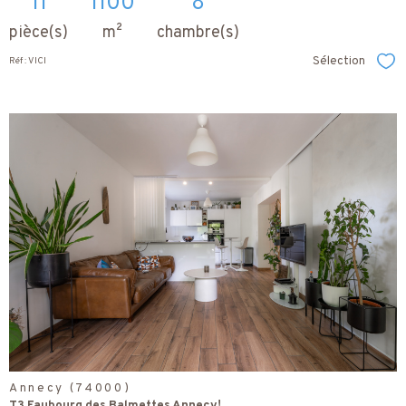
11
1100
8
pièce(s)
m²
chambre(s)
Sélection
Réf : VICI
Sél
voir le
bien
Annecy (74000)
T3 Faubourg des Balmettes Annecy!