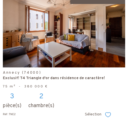
voir le
bien
Annecy (74000)
Exclusif! T4 Triangle d'or dans résidence de caractère!
75 m²
-
380 000 €
3
2
pièce(s)
chambre(s)
Sélection
Réf : TNE2
Sélectionner