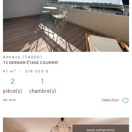
bien
Annecy (74000)
T2 DERNIER ÉTAGE COURIER!
47 m²
-
378 000 €
2
1
pièce(s)
chambre(s)
Sélection
Réf : BVD1
Sél
sous-compromis