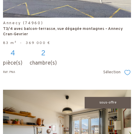
Annecy (74960)
T3/4 avec balcon-terrasse, vue dégagée montagnes – Annecy
Cran-Gevrier
83 m²
-
369 000 €
4
2
pièce(s)
chambre(s)
Sélection
Réf : PNA
Sél
sous-offre
voir le