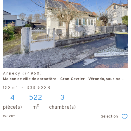
voir le
bien
Annecy (74960)
Maison de ville de caractère – Cran-Gevrier – Véranda, sous-sol...
130 m²
-
535 600 €
4
522
3
pièce(s)
m²
chambre(s)
Sélection
Réf : CRT1
Sél