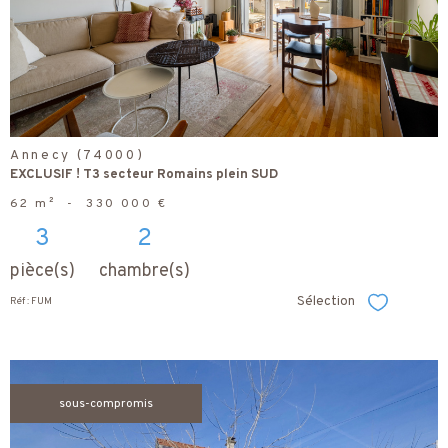
bien
Annecy (74000)
EXCLUSIF ! T3 secteur Romains plein SUD
62 m²
-
330 000 €
3
2
pièce(s)
chambre(s)
Sélection
Réf : FUM
Sélectionner
sous-compromis