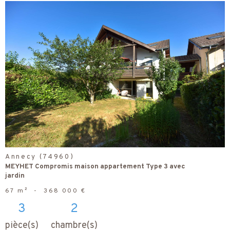
voir le
bien
Annecy (74960)
MEYHET Compromis maison appartement Type 3 avec
jardin
67 m²
-
368 000 €
3
2
pièce(s)
chambre(s)