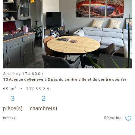
voir le
bien
Annecy (74600)
T3 Avenue deGeneve à 2 pas du centre ville et du centre courier
60 m²
-
337 000 €
3
2
pièce(s)
chambre(s)
Sélection
Réf : HYB
Sél