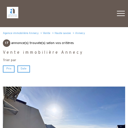
Agence immobilière Annecy
Vente
Haute savoie
Annecy
17
annonce(s) trouvée(s) selon vos critères
Vente immobilière Annecy
Trier par
Prix
Date
voir le