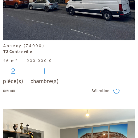
Annecy (74000)
T2 Centre ville
46 m²
-
230 000 €
2
1
pièce(s)
chambre(s)
Sélection
Réf : WB1
Sélectionner